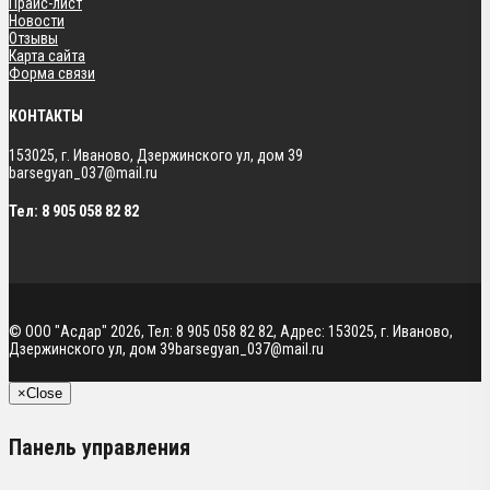
Прайс-лист
Новости
Отзывы
Карта сайта
Форма связи
КОНТАКТЫ
153025, г. Иваново, Дзержинского ул, дом 39
barsegyan_037@mail.ru
Тел:
8 905 058 82 82
©
ООО "Асдар"
2026, Тел:
8 905 058 82 82
,
Адрес:
153025, г. Иваново,
Дзержинского ул, дом 39
barsegyan_037@mail.ru
×
Close
Панель управления